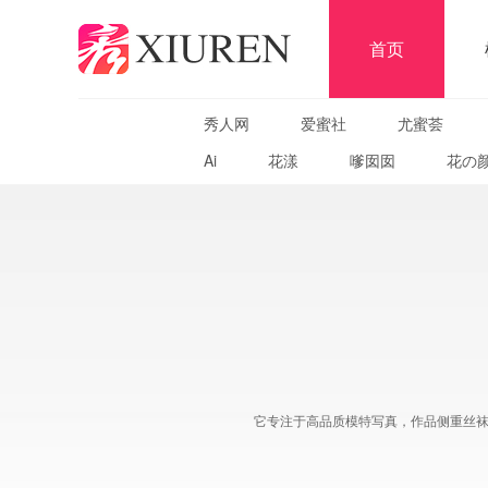
首页
秀人网
爱蜜社
尤蜜荟
Ai
花漾
嗲囡囡
花の
它专注于高品质模特写真，作品侧重丝袜、