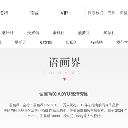
模特
商城
VIP
魅妍社
美媛馆
蜜桃社
菠萝社
星颜社
颜
星乐园
御女郎
影私荟
猫萌榜
模范
语画界XIAOYU高清套图
语画界（全称：语画界XIAOYU），秀人网在2019年初推出的写真子品牌
美腿与时尚场景的故事化拍摄,以精致构图、唯美光影和故事感著称。截至 2024 年已发
Yome、王馨瑶 Yanni、徐莉芝 Booty等人气模特