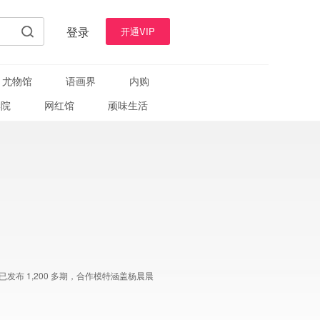
登录
开通VIP
尤物馆
语画界
内购
学院
网红馆
顽味生活
布 1,200 多期，合作模特涵盖杨晨晨