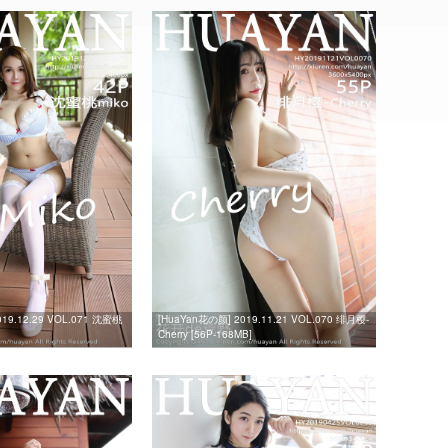
19.12.29 VOL.071 沈蜜桃
[HuaYan花の颜] 2019.11.21 VOL.070 绯月樱-
Cherry [56P-168MB]