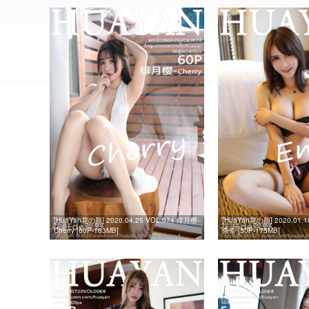
[HuaYan花の颜] 2020.04.25 VOL.074 绯月樱-
[HuaYan花の颜] 2020.01.1
Cherry [60P-163MB]
奈奈 [50P-175MB]