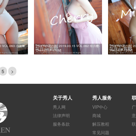
20 VOL.063 小沫琳
[HuaYan花の颜] 2019.03.15 VOL.062 绯月樱-
[HuaYan花の颜] 20
Cherry[51P-170M]
miko[40P-125M]
5
>
关于秀人
秀人服务
秀人网
VIP中心
广
法律声明
商城
意
服务条款
解压教程
联
常见问题