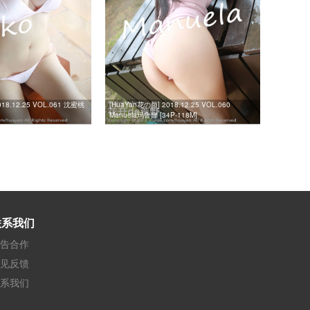
18.12.25 VOL.061 沈蜜桃
[HuaYan花の颜] 2018.12.25 VOL.060
Manuela玛鲁娜 [34P-118M]
联系我们
告合作
见反馈
系我们