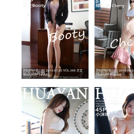
[HuaYan花の颜] 2019.07.20 VOL.069 芝芝
[HuaYan花の颜] 2019.06.
Booty[53P-143M]
Cherry[51P-164M]