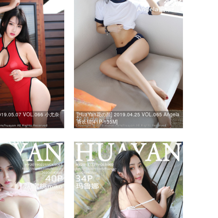
19.05.07 VOL.066 小尤奈
[HuaYan花の颜] 2019.04.25 VOL.065 Angela
喜欢猫[41P-133M]