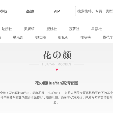
模特
商城
VIP
魅妍社
美媛馆
蜜桃社
菠萝社
星颜社
颜
星乐园
御女郎
影私荟
猫萌榜
模范
花の颜HuaYan高清套图
全称：花の颜HuaYan，简称花颜、HuaYan），为秀人网美女写真机构平台下的其
专注于唯美与精致的花卉主题摄影，涵盖礼服、旗袍等优雅风格，已发布多期高清套图
爱。