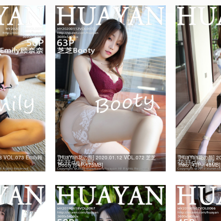
8 VOL.073 Emily顾
[HuaYan花の颜] 2020.01.12 VOL.072 芝芝
[HuaYan花の颜] 20
Booty [64P-173MB]
miko [43P-148MB]