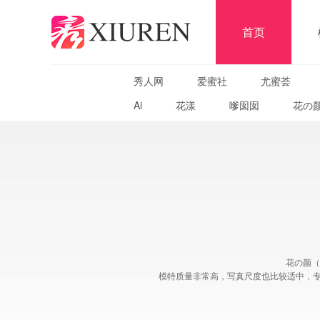
首页
秀人网
爱蜜社
尤蜜荟
Ai
花漾
嗲囡囡
花の
花の颜（
模特质量非常高，写真尺度也比较适中，