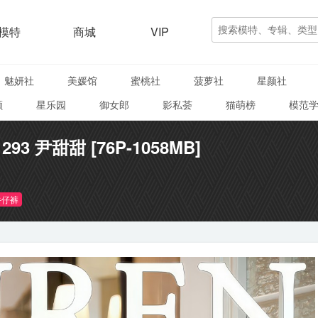
模特
商城
VIP
魅妍社
美媛馆
蜜桃社
菠萝社
星颜社
颜
星乐园
御女郎
影私荟
猫萌榜
模范
1293 尹甜甜 [76P-1058MB]
牛仔裤