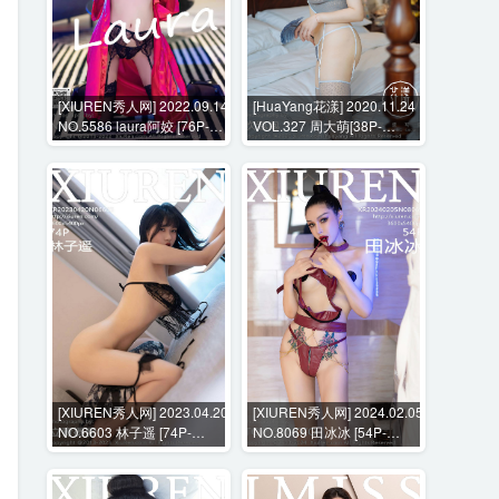
[XIUREN秀人网] 2022.09.14
[HuaYang花漾] 2020.11.24
NO.5586 laura阿姣 [76P-
VOL.327 周大萌[38P-
730MB]
427MB]
[XIUREN秀人网] 2023.04.20
[XIUREN秀人网] 2024.02.05
NO.6603 林子遥 [74P-
NO.8069 田冰冰 [54P-
575MB]
458MB]