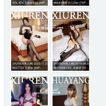
VOL.874 尤妮丝Egg [49P-
NO.11308 玥儿玥er [76P-
431MB]
1214MB]
[XIUREN秀人网] 2023.11.27
[XIUREN秀人网] 2019.08.30
NO.7723 王楚璇 [44P-
NO.1658 Cris_卓娅祺 [50P-
452MB]
293MB]