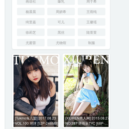
画语社
爆乳
周于希
杨晨晨
周妍希
王雨纯
绮里嘉
可儿
王馨瑶
徐莉芝
黑丝
陆萱萱
尤蜜荟
尤物馆
制服
[Tukmo兔几盟] 2017.08.23
[XIUREN秀人网] 2015.08.27
VOL.100 球球 [52P-246MB]
NO.387 唐雨辰TYC [68P-
261MB]