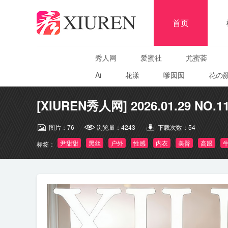
首页
秀人网
爱蜜社
尤蜜荟
Ai
花漾
嗲囡囡
花の
[XIUREN秀人网] 2026.01.29 NO.1
图片：
76
浏览量：
4243
下载次数：
54
尹甜甜
黑丝
户外
性感
内衣
美臀
高跟
标签：