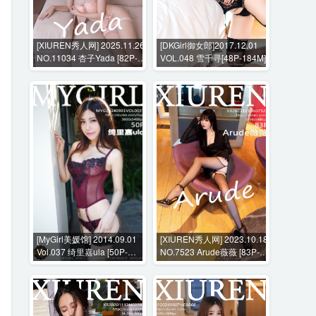
[XIUREN秀人网] 2025.11.26
[DKGirl御女郎]2017.12.01
NO.11034 杏子Yada [82P-
VOL.048 雪千寻[48P-184M]
745MB]
[MyGirl美媛馆] 2014.09.01
[XIUREN秀人网] 2023.10.18
Vol.037 绮里嘉ula [50P-
NO.7523 Arude薇薇 [83P-
210MB]
772MB]