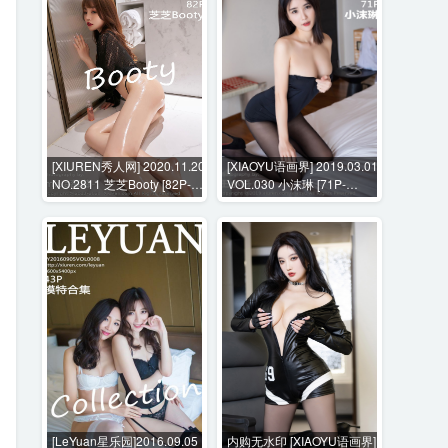
[XIUREN秀人网] 2020.11.20
[XIAOYU语画界] 2019.03.01
NO.2811 芝芝Booty [82P-
VOL.030 小沫琳 [71P-
840MB]
278MB]
[LeYuan星乐园]2016.09.05
内购无水印 [XIAOYU语画界]