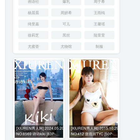
画语社
爆乳
周于希
杨晨晨
周妍希
王雨纯
绮里嘉
可儿
王馨瑶
徐莉芝
黑丝
陆萱萱
尤蜜荟
尤物馆
制服
[XIUREN秀人网] 2024.05.20
[XIUREN秀人网] 2015.10.29
NO.8569 诗诗kiki [83P-
NO.412 唐雨辰TYC [50P-
778MB]
128MB]