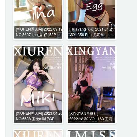
[XIUREN秀人网] 2022.09.19
[HuaYang花漾] 2021.01.21
NO.5607 tina_甜仔 [52P-
VOL.356 Egg-尤妮丝
508MB]
Egg[52P-601MB]
[XIUREN秀人网] 2023.04.26
[XINGYAN星颜社]
NO.6638 玉兔miki [83P-
2022.12.30 VOL.163 王雨纯
808MB]
[82P-714MB]