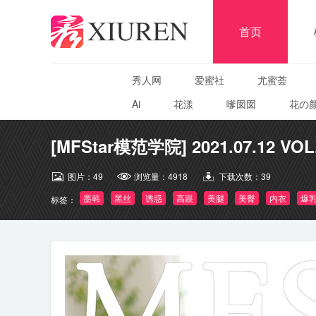
首页
秀人网
爱蜜社
尤蜜荟
Ai
花漾
嗲囡囡
花の
[MFStar模范学院] 2021.07.12 VOL
图片：
49
浏览量：
4918
下载次数：
39
墨韩
黑丝
诱惑
高跟
美腿
美臀
内衣
爆
标签：