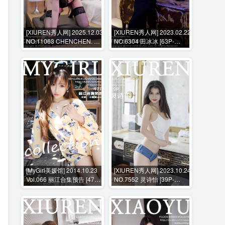
[XIUREN秀人网] 2025.12.03
[XIUREN秀人网] 2023.02.22
NO.11063 CHENCHEN. 杨
NO.6304 田冰冰 [63P-
晨晨 [68P-748MB]
555MB]
[MyGirl美媛馆] 2014.10.23
[XIUREN秀人网] 2023.10.24
Vol.066 丽江合集预告 [47P-
NO.7552 灵诗怡 [39P-
204MB]
321MB]