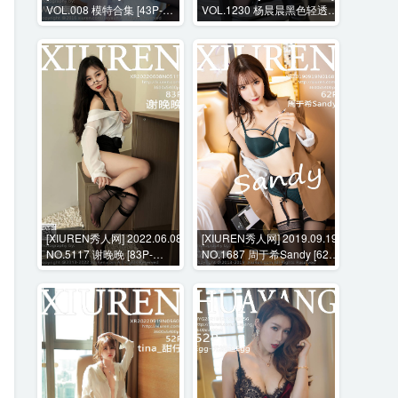
VOL.008 模特合集 [43P-
VOL.1230 杨晨晨黑色轻透魅
240M]
惑黑丝+花絮视频 [119P+2V-
2102MB]
[XIUREN秀人网] 2022.06.08
[XIUREN秀人网] 2019.09.19
NO.5117 谢晚晚 [83P-
NO.1687 周于希Sandy [62P-
739MB]
310MB]