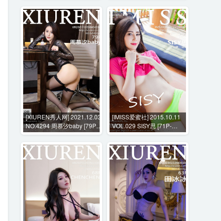
[XIUREN秀人网] 2021.12.03
[IMISS爱蜜社] 2015.10.11
NO.4294 周慕汐baby [79P-
VOL.029 SISY思 [71P-
864MB]
261MB]