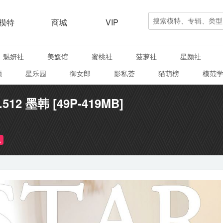
模特
商城
VIP
魅妍社
美媛馆
蜜桃社
菠萝社
星颜社
颜
星乐园
御女郎
影私荟
猫萌榜
模范
.512 墨韩 [49P-419MB]
乳