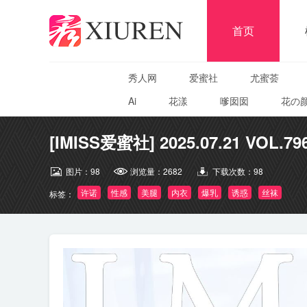
首页
秀人网
爱蜜社
尤蜜荟
Ai
花漾
嗲囡囡
花の
[IMISS爱蜜社] 2025.07.21 VOL.79
图片：
98
浏览量：
2682
下载次数：
98
许诺
性感
美腿
内衣
爆乳
诱惑
丝袜
标签：