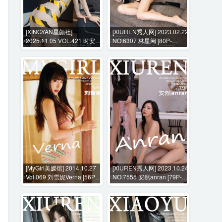
[XINGYAN星颜社]
[XIUREN秀人网] 2023.02.22
2025.11.05 VOL.421 时安安
NO.6307 林星阑 [80P-
[71P-639MB]
758MB]
[MyGirl美媛馆] 2014.10.27
[XIUREN秀人网] 2023.10.24
Vol.069 刘雪妮Verna [56P-
NO.7555 安然anran [79P-
215MB]
690MB]