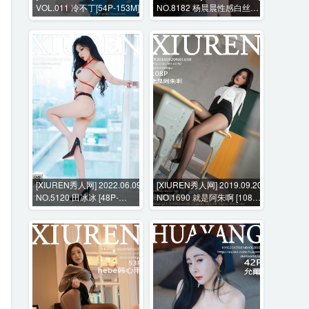
VOL.011 冷不丁[54P-153M]
NO.8182 杨晨晨性感白丝内
衣+花絮视频 [102P+1V-
751MB]
[XIUREN秀人网] 2022.06.09
[XIUREN秀人网] 2019.09.20
NO.5120 田冰冰 [48P-
NO.1690 就是阿朱啊 [108P-
374MB]
287MB]