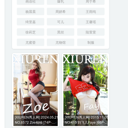
画语社
爆乳
周于希
杨晨晨
周妍希
王雨纯
绮里嘉
可儿
王馨瑶
徐莉芝
黑丝
陆萱萱
尤蜜荟
尤物馆
制服
[XIUREN秀人网] 2024.05.21
[XIUREN秀人网] 2015.11.05
NO.8572 Zoe柚柚 [74P-
NO.415 刘飞儿Faye [66P-
745MB]
222MB]