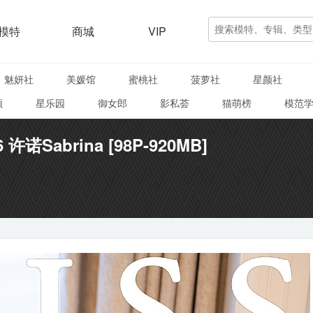
模特
商城
VIP
魅妍社
美媛馆
蜜桃社
菠萝社
星颜社
颜
星乐园
御女郎
影私荟
猫萌榜
模范
6 许诺Sabrina [98P-920MB]