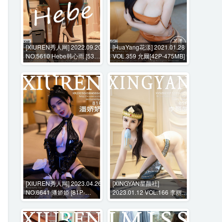
[XIUREN秀人网] 2022.09.20
[HuaYang花漾] 2021.01.28
NO.5610 Hebe韩心雨 [53P-
VOL.359 允爾[42P-475MB]
526MB]
[XIUREN秀人网] 2023.04.26
[XINGYAN星颜社]
NO.6641 潘娇娇 [81P-
2023.01.12 VOL.166 李丽莎
747MB]
[69P-652MB]