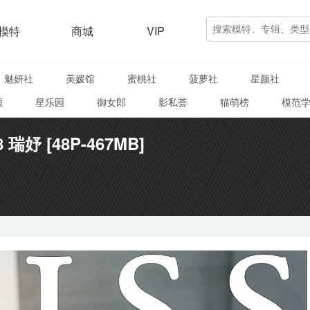
模特
商城
VIP
魅妍社
美媛馆
蜜桃社
菠萝社
星颜社
颜
星乐园
御女郎
影私荟
猫萌榜
模范
8 瑞妤 [48P-467MB]