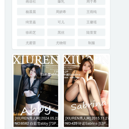
画语社
爆乳
周于希
杨晨晨
周妍希
王雨纯
绮里嘉
可儿
王馨瑶
徐莉芝
黑丝
陆萱萱
尤蜜荟
尤物馆
制服
[XIUREN秀人网] 2024.05.22
[XIUREN秀人网] 2015.11.27
NO.8582 白茹雪abby [73P-
NO.425 许诺Sabrina [52P-
711MB]
247MB]