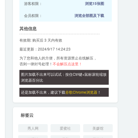
游客权限：
浏览15张图
会员权限：
浏览全部图及下载
其他信息
有效期: 购买后 3 天内有效
最近更新：2024/9/17 14:24:23
为了您和他人的方便，所有资源禁止在线解压，
否则一律封号处理！
不会解压点这里！
图片加载不出来可以试试：按住Ctrl键+鼠标滚轮缩放
浏览器百分比
还是加载不出来，建议下载
谷歌Chrome浏览器
！
标签云
秀人网
爱蜜社
美媛馆