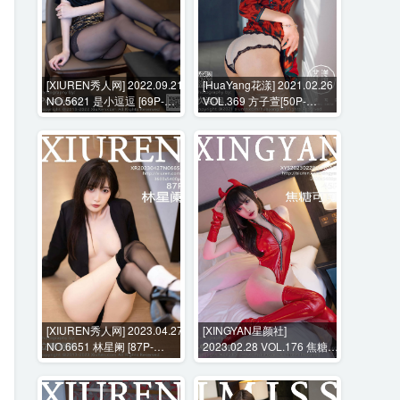
[XIUREN秀人网] 2022.09.21
[HuaYang花漾] 2021.02.26
NO.5621 是小逗逗 [69P-
VOL.369 方子萱[50P-
527MB]
560MB]
[XIUREN秀人网] 2023.04.27
[XINGYAN星颜社]
NO.6651 林星阑 [87P-
2023.02.28 VOL.176 焦糖可
666MB]
可 [45P-440MB]