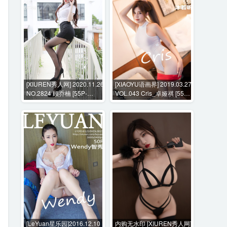
[XIUREN秀人网] 2020.11.26
[XIAOYU语画界] 2019.03.27
NO.2824 顾乔楠 [55P-
VOL.043 Cris_卓娅祺 [55P-
470MB]
179MB]
[LeYuan星乐园]2016.12.10
内购无水印 [XIUREN秀人网]