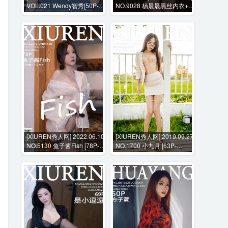
VOL.021 Wendy智秀[50P-
NO.9028 杨晨晨黑丝内衣+花
200M]
絮视频 [102P+1V-1012MB]
[XIUREN秀人网] 2022.06.10
[XIUREN秀人网] 2019.09.27
NO.5130 鱼子酱Fish [78P-
NO.1700 小九月 [63P-
829MB]
232MB]