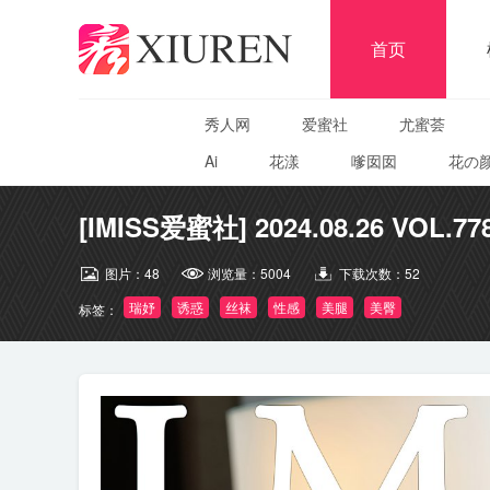
首页
秀人网
爱蜜社
尤蜜荟
Ai
花漾
嗲囡囡
花の
[IMISS爱蜜社] 2024.08.26 VOL.77
图片：
48
浏览量：
5004
下载次数：
52
瑞妤
诱惑
丝袜
性感
美腿
美臀
标签：